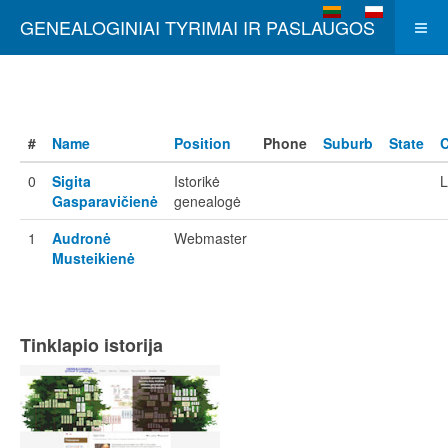
Select your language
GENEALOGINIAI TYRIMAI IR PASLAUGOS
#
Name
Position
Phone
Suburb
State
C
0
Sigita
Istorikė
L
Gasparavičienė
genealogė
1
Audronė
Webmaster
Musteikienė
Tinklapio istorija