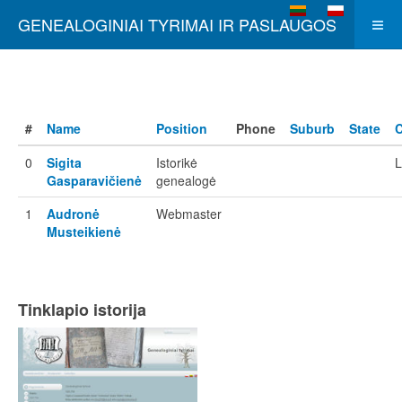
Select your language
GENEALOGINIAI TYRIMAI IR PASLAUGOS
#
Name
Position
Phone
Suburb
State
C
0
Sigita
Istorikė
L
Gasparavičienė
genealogė
1
Audronė
Webmaster
Musteikienė
Tinklapio istorija