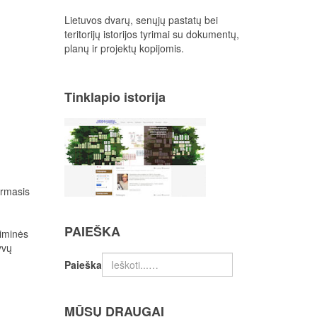
Lietuvos dvarų, senųjų pastatų bei
teritorijų istorijos tyrimai su dokumentų,
planų ir projektų kopijomis.
Tinklapio istorija
irmasis
PAIEŠKA
giminės
hyvų
Paieška
MŪSŲ DRAUGAI