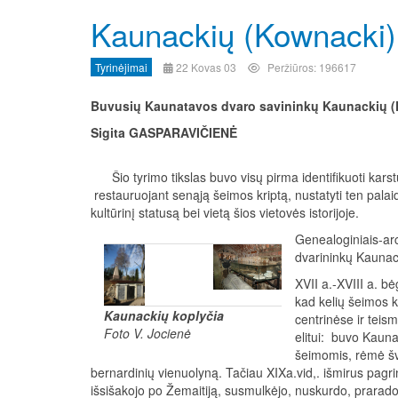
Kaunackių (Kownacki) 
Tyrinėjimai
22 Kovas 03
Peržiūros: 196617
Buvusių Kaunatavos dvaro savininkų
Kaunackių (
Sigita GASPARAVIČIENĖ
Šio tyrimo tikslas buvo visų pirma identifikuoti kars
restauruojant senąją šeimos kriptą, nustatyti ten palai
kultūrinį statusą bei vietą šios vietovės istorijoje.
Genealoginiais-arc
dvarininkų Kaunac
XVII a.-XVIII a. bė
kad kelių šeimos 
Kaunackių koplyčia
centrinėse ir tei
Foto V. Jocienė
elitui: buvo Kauna
šeimomis, rėmė švi
bernardinių vienuolyną. Tačiau XIXa.vid,. išmirus pagr
išsišakojo po Žemaitiją, susmulkėjo, nuskurdo, prarado