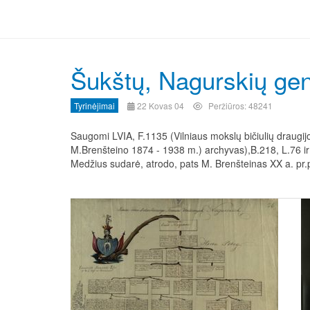
ZINAIDA
Šukštų, Nagurskių gen
JUSUPOVA
Tyrinėjimai
22 Kovas 04
Peržiūros: 48241
Saugomi LVIA, F.1135 (Vilniaus mokslų bičiulių draugijos
M.Brenšteino 1874 - 1938 m.) archyvas),B.218, L.76 ir
Medžius sudarė, atrodo, pats M. Brenšteinas XX a. pr