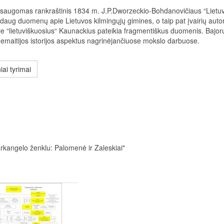
A saugomas rankraštinis 1834 m. J.P.Dworzeckio-Bohdanovičiaus “Lietuv
in daug duomenų apie Lietuvos kilmingųjų gimines, o taip pat įvairių autor
e “lietuviškuosius“ Kaunackius pateikia fragmentiškus duomenis. Bajor
emaitijos istorijos aspektus nagrinėjančiuose mokslo darbuose.
ai tyrimai
arkangelo ženklu: Palomenė ir Zaleskiai"