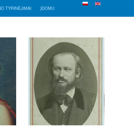
Pasirinkite savo kalbą
O TYRINĖJIMAI
ĮDOMU