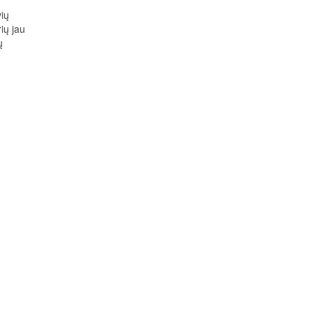
ių
ių jau
ų