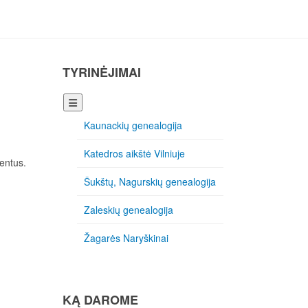
J. STANEVIČIUS
TYRINĖJIMAI
JA
(PISARSKIJ)
Kaunackių genealogija
Katedros aikštė Vilniuje
entus.
Šukštų, Nagurskių genealogija
Zaleskių genealogija
Žagarės Naryškinai
KĄ DAROME