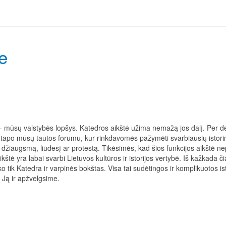
e
ija - mūsų valstybės lopšys. Katedros aikštė užima nemažą jos dalį. Per d
sų tapo mūsų tautos forumu, kur rinkdavomės pažymėti svarbiausių istori
 džiaugsmą, liūdesį ar protestą. Tikėsimės, kad šios funkcijos aikštė ne
kštė yra labai svarbi Lietuvos kultūros ir istorijos vertybė. Iš kažkada či
iko tik Katedra ir varpinės bokštas. Visa tai sudėtingos ir komplikuotos is
s. Ją ir apžvelgsime.