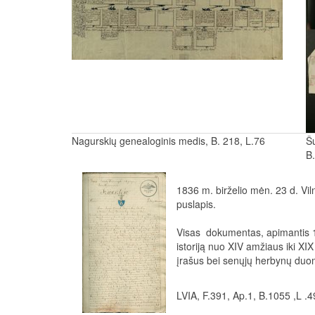
Nagurskių genealoginis medis, B. 218, L.76
Š
B
1836 m. birželio mėn. 23 d. Vi
puslapis.
Visas dokumentas, apimantis 1
istoriją nuo XIV amžiaus iki XI
įrašus bei senųjų herbynų duo
LVIA, F.391, Ap.1, B.1055 ,L .4