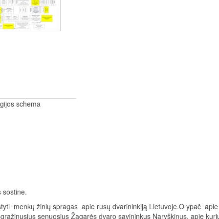
ogijos schema
 sostine.
i menkų žinių spragas apie rusų dvarininkiją Lietuvoje.O ypač apie
 išgražinusius senuosius Žagarės dvaro savininkus Naryškinus, apie kuri