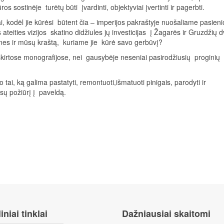
s sostinėje turėtų būti įvardinti, objektyviai įvertinti ir pagerbti.
, kodėl jie kūrėsi būtent čia – imperijos pakraštyje nuošaliame pasieni
 ateities vizijos skatino didžiules jų investicijas į Žagarės ir Gruzdžių 
ones ir mūsų kraštą, kuriame jie kūrė savo gerbūvį?
tose monografijose, nei gausybėje neseniai pasirodžiusių proginių
o tai, ką galima pastatyti, remontuoti,išmatuoti pinigais, parodyti ir
visų požiūrį į paveldą.
iniai tinklai
Dažniausiai skaitomi