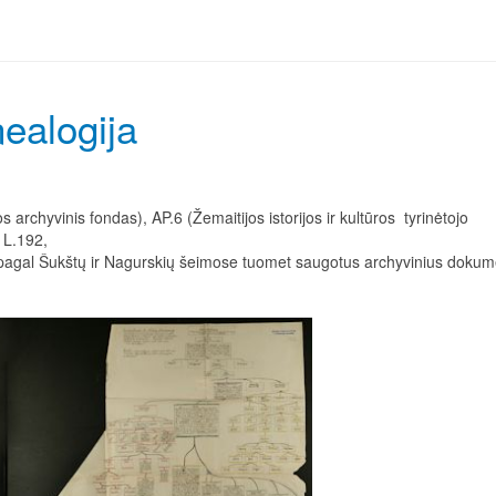
VARVARA
ealogija
LADOMIRSKA
NATALIJA
KIRILOVNA
NARYŠKINA
 archyvinis fondas), AP.6 (Žemaitijos istorijos ir kultūros tyrinėtojo
 L.192,
.pagal Šukštų ir Nagurskių šeimose tuomet saugotus archyvinius dokum