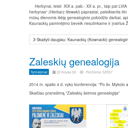
Herbynai, leisti XIX a. pab.- XX a. pr., taip pat LVI
herbynas“
(Herbarz litewski
) paprastai, pateikiantis it
mūsų dienomis išėję genealoginio pobūdžio darbai, api
Kaunackių paminėjimo beveik nesutinkame ir įvairius Ž
Skaityti daugiau: Kaunackių (Kownacki) genealogini
Zaleskių genealogija
Tyrinėjimai
22 Kovas 03
Peržiūros: 52557
2014 m. spalio 4 d. vyko konferencija: "Po šv. Mykolo 
Skaičiau pranešimą "Zaleskių šeimos genealogija"