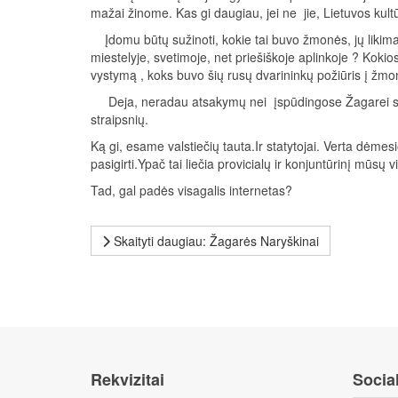
mažai žinome. Kas gi daugiau, jei ne jie, Lietuvos kultūro
Įdomu būtų sužinoti, kokie tai buvo žmonės, jų likimai
miestelyje, svetimoje, net priešiškoje aplinkoje ? Kokios
vystymą , koks buvo šių rusų dvarininkų požiūris į žm
Deja, neradau atsakymų nei įspūdingose Žagarei skir
straipsnių.
Ką gi, esame valstiečių tauta.Ir statytojai. Verta dėmesi
pasigirti.Ypač tai liečia provicialų ir konjuntūrinį mūsų 
Tad, gal padės visagalis internetas?
Skaityti daugiau: Žagarės Naryškinai
Rekvizitai
Social