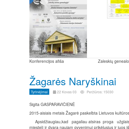
Konferencijos afiša
Zaleskių geneal
Žagarės Naryškinai
Tyrinėjimai
22 Kovas 03
Peržiūros: 15030
Sigita GASPARAVIČIENĖ
2015-aisiais metais Žagarė paskelbta Lietuvos kultūros
Apsidžiaugiau,kad pagaliau atsiras proga užglaistyt
miestelį ir dvarą naujam gyvenimui prikėlusius ir juos