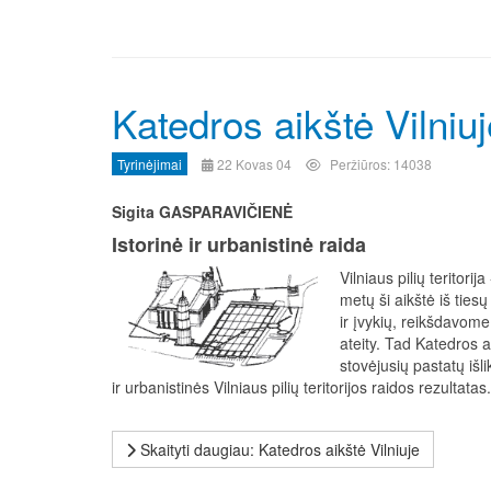
Katedros aikštė Vilniuj
Tyrinėjimai
22 Kovas 04
Peržiūros: 14038
Sigita GASPARAVIČIENĖ
Istorinė ir urbanistinė raida
Vilniaus pilių teritor
metų ši aikštė iš tie
ir įvykių, reikšdavome
ateity. Tad Katedros ai
stovėjusių pastatų išl
ir urbanistinės Vilniaus pilių teritorijos raidos rezultata
Skaityti daugiau: Katedros aikštė Vilniuje