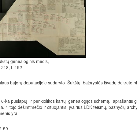
ukštų genealoginis medis,
. 218, L.192
lniaus bajorų deputacijoje sudaryto Šukštų bajorystės išvadų dekreto p
6-ka puslapių ir penkiolikos kartų genealogijos schemą, aprašantis 
X a. 4-tojo dešimtmečio ir cituojantis įvairius LDK teismų, bažnyčių arc
menis yra
9-59.