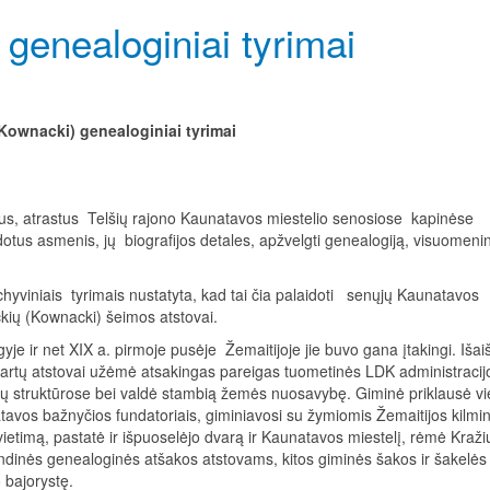
genealoginiai tyrimai
Kownacki) genealoginiai tyrimai
tus, atrastus Telšių rajono Kaunatavos miestelio senosiose kapinėse
dotus asmenis, jų biografijos detales, apžvelgti genealogiją, visuomenin
hyviniais tyrimais nustatyta, kad tai čia palaidoti senųjų Kaunatavos
kių (Kownacki) šeimos atstovai.
gyje ir net XIX a. pirmoje pusėje Žemaitijoje jie buvo gana įtakingi. Išai
kartų atstovai užėmė atsakingas pareigas tuometinės LDK administracij
smų struktūrose bei valdė stambią žemės nuosavybę. Giminė priklausė vi
tavos bažnyčios fundatoriais, giminiavosi su žymiomis Žemaitijos kilmi
etimą, pastatė ir išpuoselėjo dvarą ir Kaunatavos miestelį, rėmė Kraži
indinės genealoginės atšakos atstovams, kitos giminės šakos ir šakelės
 bajorystę.