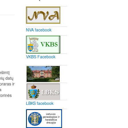
NVA facebook
VKBS Facebook
ešimtį
nių datų
praras ir
a
torinės
LBKS facebook